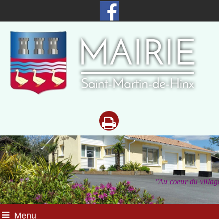
"Au coeur du
villag
Menu