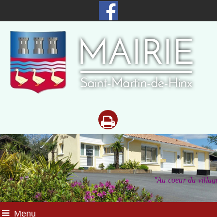
"Au coeur du
villag
Menu